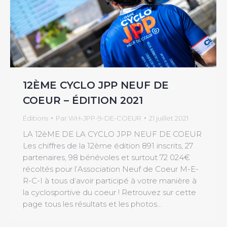
12ÈME CYCLO JPP NEUF DE
COEUR – ÉDITION 2021
Éditions
Par
WH-JPP-9-DE-COEUR
21 juillet 2021
LA 12èME DE LA CYCLO JPP NEUF DE COEUR
Les chiffres de la 12ème édition 891 inscrits, 27
partenaires, 98 bénévoles et surtout 72 024€
récoltés pour l’Association Neuf de Coeur M-E-
R-C-I à tous d’avoir participé à votre manière à
la cyclosportive du coeur ! Retrouvez sur cette
page tous les résultats et les photos…